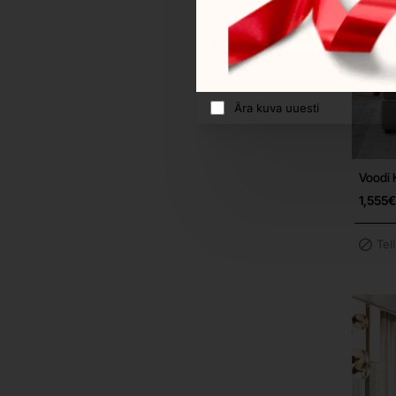
Ära kuva uuesti
Voodi 
1,555€
Tel