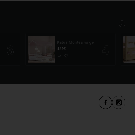
Katus Montes valge
431€