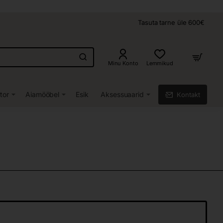
Tasuta tarne üle 600€
Minu Konto
Lemmikud
tor
Aiamööbel
Esik
Aksessuaarid
Кontakt