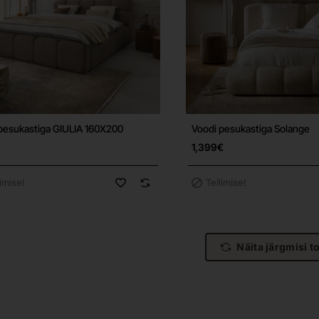
pesukastiga GIULIA 160X200
Voodi pesukastiga Solange
Tasuta tarne
1,399€
limisel
Tellimisel
Näita järgmisi t