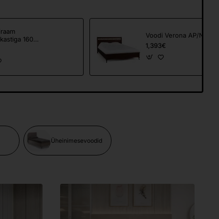
iraam
Voodi Verona AP/N
kastiga 160
1,393€
O
Üheinimesevoodid