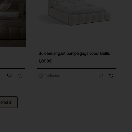
Bukleekangast panipaigaga voodi Bellis
Tasuta tarne
Tasuta tarne
1,099€
Tellimisel
ooteid