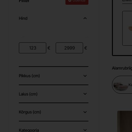
Filter
Uuenda
Hind
€
€
Alamrubrii
Pikkus (cm)
K
Laius (cm)
Kõrgus (cm)
Kategooria