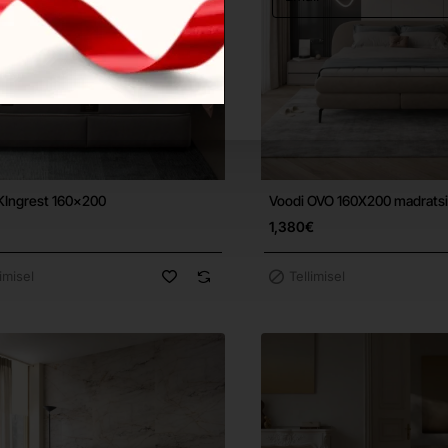
KIngrest 160x200
Voodi OVO 160X200 madrats
Tasuta tarne
1,380€
limisel
Tellimisel