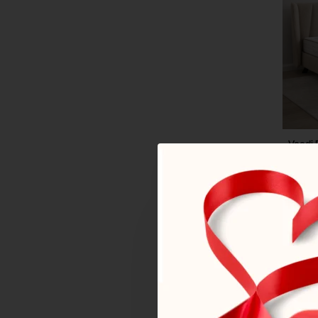
Voodi 
1,259
Tel