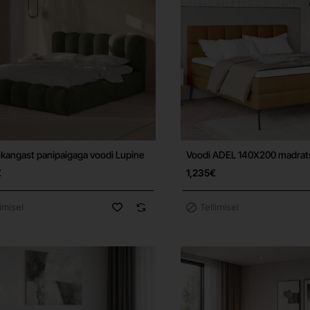
kangast panipaigaga voodi Lupine
Voodi ADEL 140X200 madrat
Tasuta tarne
€
1,235€
limisel
Tellimisel