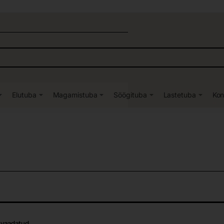
Elutuba
Magamistuba
Söögituba
Lastetuba
Kon
 vaadatud