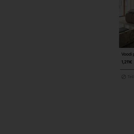
Voodi 
1,211€
Tel