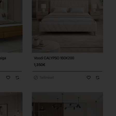
siga
Voodi CALYPSO 160X200
Tasuta tarne
Tasuta tarne
1,350€
Tellimisel