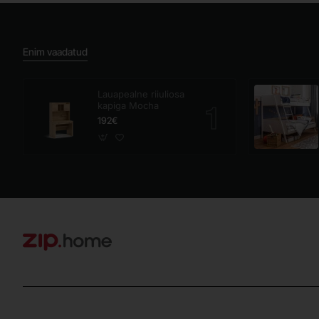
Enim vaadatud
Lauapealne riiuliosa
kapiga Mocha
192€