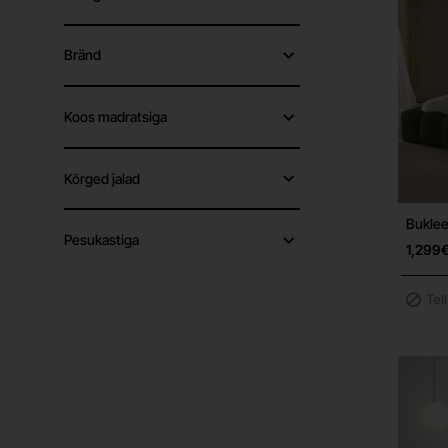
Bränd
Koos madratsiga
Kõrged jalad
Buklee
Pesukastiga
1,299
Tel