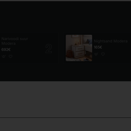
Narivoodi suur
Nightsand Modera
Modera
165€
692€