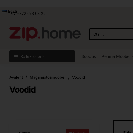
Eesti
+372 673 08 22
Otsi...
Soodus
Pehme Mööbel
Kollektsioonid
home
Avaleht
Magamistoamööbel
Voodid
Voodid
Enim