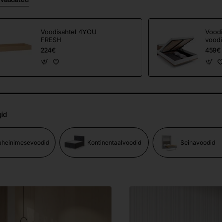
Voodisahtel 4YOU
Vood
FRESH
voodi
COM
224€
459€
gid
aheinimesevoodid
Kontinentaalvoodid
Seinavoodid