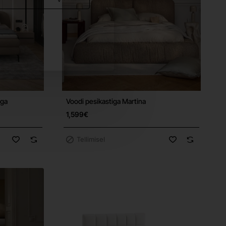
iga
Voodi pesikastiga Martina
Tasuta tarne
Tasuta tarne
1,599€
Tellimisel