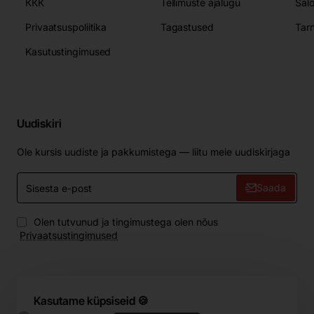
ККК
Tellimuste ajalugu
Sal
Privaatsuspoliitika
Tagastused
Tar
Kasutustingimused
Uudiskiri
Ole kursis uudiste ja pakkumistega — liitu meie uudiskirjaga
Sisesta
Saada
e-
post
Olen tutvunud ja tingimustega olen nõus
Privaatsustingimused
Kasutame küpsiseid 🍪