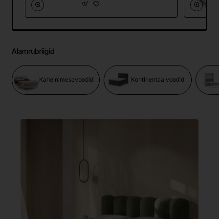
Alamrubriigid
Kaheinimesevoodid
Kontinentaalvoodid