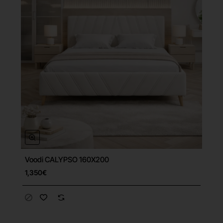
Voodi CALYPSO 160X200
Tasuta tarne
1,350€