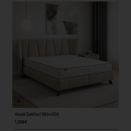
Voodi DaVinci 180x200
Tasuta tarne
1,259€