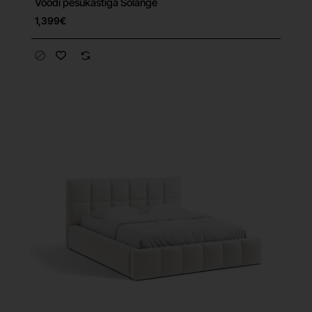
Voodi pesukastiga Solange
Tasuta tarne
1,399€