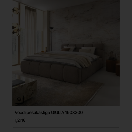
Voodi pesukastiga GIULIA 160X200
Tasuta tarne
1,211€