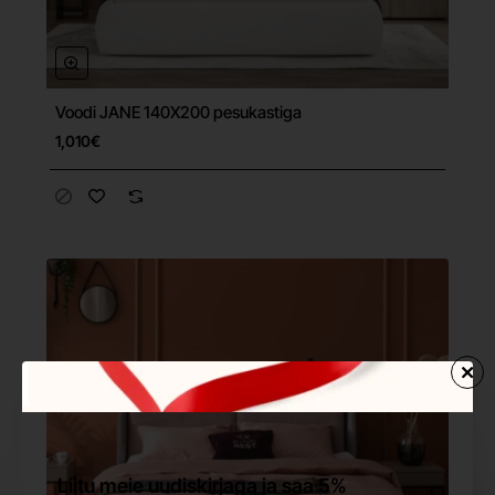
Voodi JANE 140X200 pesukastiga
Tasuta tarne
1,010€
Liitu meie uudiskirjaga ja saa 5%