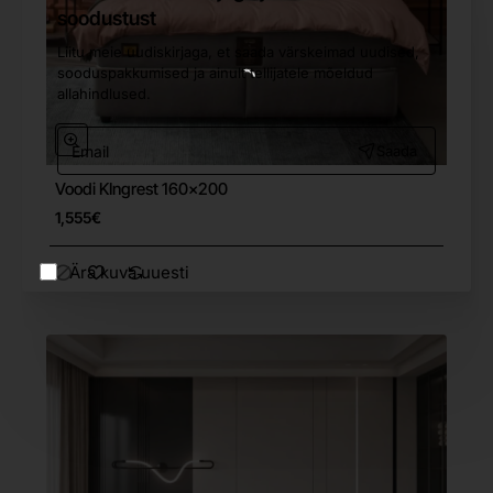
soodustust
Liitu meie uudiskirjaga, et saada värskeimad uudised,
sooduspakkumised ja ainult tellijatele mõeldud
allahindlused.
Email
Saada
Voodi KIngrest 160x200
Tasuta tarne
1,555€
Ära kuva uuesti