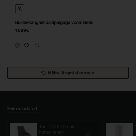
Bukleekangast panipaigaga voodi Bellis
Tasuta tarne
1,099€
Näita järgmisi tooteid
Enim vaadatud
Tool TOLEDO color
honey tamm