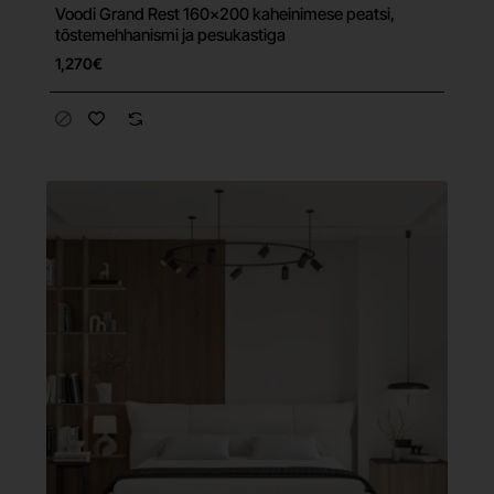
Voodi Grand Rest 160×200 kaheinimese peatsi,
Tasuta tarne
tõstemehhanismi ja pesukastiga
1,270€