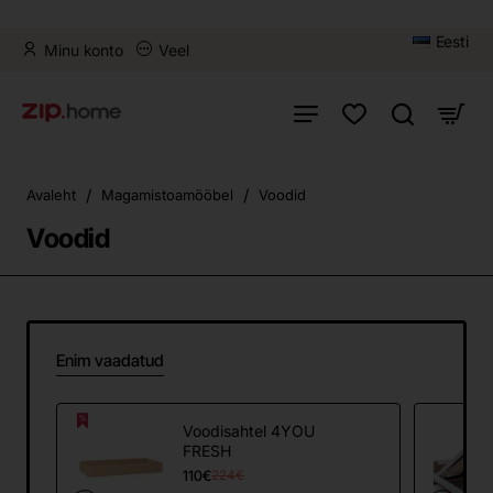
Eesti
Minu konto
Veel
home
Avaleht
Magamistoamööbel
Voodid
Voodid
Enim vaadatud
Voodisahtel 4YOU
FRESH
110€
224€