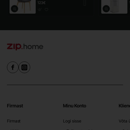
123€
Firmast
Minu Konto
Klien
Firmast
Logi sisse
Võta 