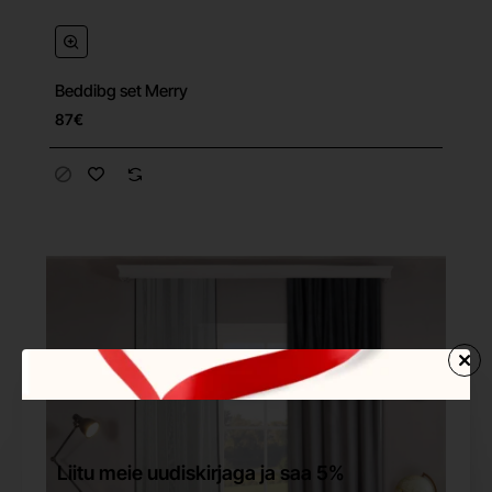
Beddibg set Merry
87€
Liitu meie uudiskirjaga ja saa 5%