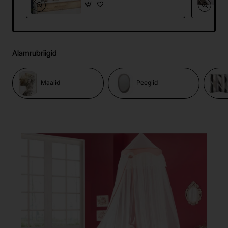
Alamrubriigid
Maalid
Peeglid