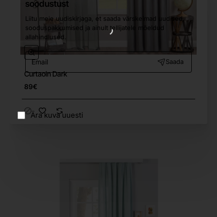
soodustust
Liitu meie uudiskirjaga, et saada värskeimad uudised,
sooduspakkumised ja ainult tellijatele mõeldud
allahindlused.
Email
Saada
Curtaoin Dark
89€
Ära kuva uuesti