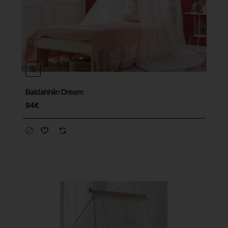
Baldahhiin Dream
94€