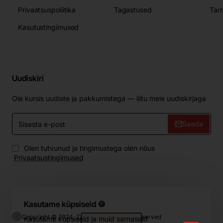
Privaatsuspoliitika
Tagastused
Tar
Kasutustingimused
Uudiskiri
Ole kursis uudiste ja pakkumistega — liitu meie uudiskirjaga
Sisesta
Saada
e-
post
Olen tutvunud ja tingimustega olen nõus
Privaatsustingimused
Kasutame küpsiseid 🍪
Copyright © 2024, ZIP.Home, All Rights Reserved
Kasutame küpsiseid ja muid sarnaseid