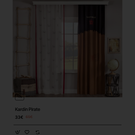
Kardin Pirate
33€
65€