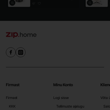
Firmast
Minu Konto
Klien
Firmast
Logi sisse
Võta 
ККК
Tellimuste ajalugu
Sal