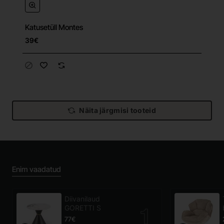
Katusetüll Montes
39€
Näita järgmisi tooteid
Enim vaadatud
Diivanilaud
GORETTI S
77€