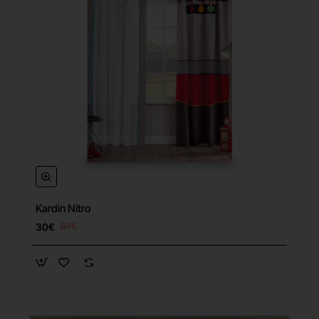
Kardin Nitro
30€
67€