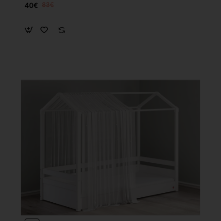
40€
83€