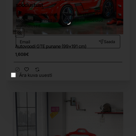
soodustust
Liitu meie uudiskirjaga, et saada värskeimad uudised,
sooduspakkumised ja ainult tellijatele mõeldud
allahindlused.
Email
Saada
Autovoodi GTE punane (99x191 cm)
Tasuta tarne
1,608€
Ära kuva uuesti