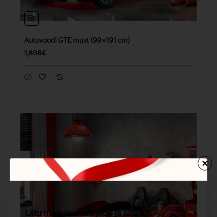
Autovoodi GTE must (99x191 cm)
Tasuta tarne
1,608€
Liitu meie uudiskirjaga ja saa 5%