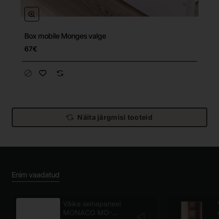
Box mobile Monges valge
67€
Näita järgmisi tooteid
Enim vaadatud
Väike seinapaneel
MONACO MO-