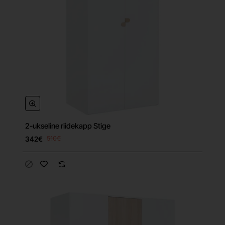
2-ukseline riidekapp Stige
342€
510€