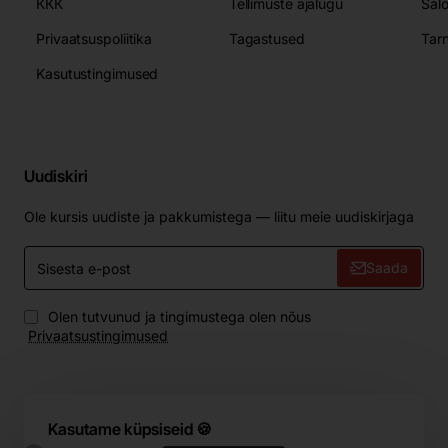
ККК
Tellimuste ajalugu
Sal
Privaatsuspoliitika
Tagastused
Tar
Kasutustingimused
Uudiskiri
Ole kursis uudiste ja pakkumistega — liitu meie uudiskirjaga
Sisesta
Saada
e-
post
Olen tutvunud ja tingimustega olen nõus
Privaatsustingimused
Kasutame küpsiseid 🍪