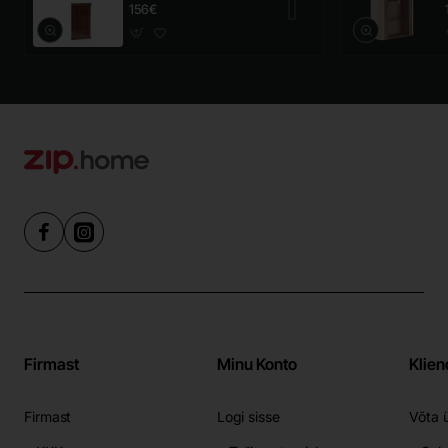
panel mały
156€
Firmast
Minu Konto
Klien
Firmast
Logi sisse
Võta 