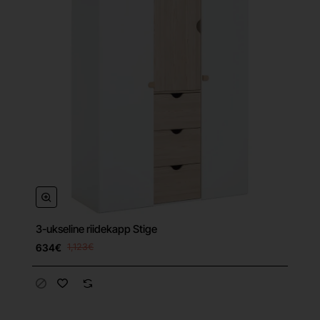
3-ukseline riidekapp Stige
Tasuta tarne
634€
1,123€