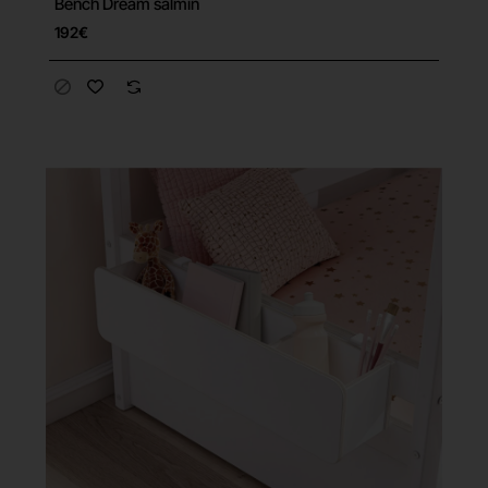
Bench Dream salmin
192€