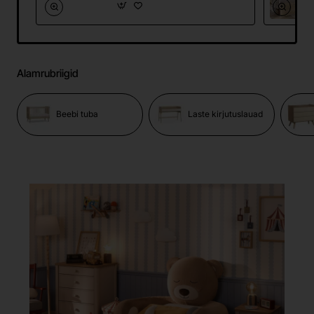
Alamrubriigid
Beebi tuba
Laste kirjutuslauad