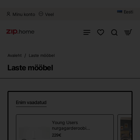
Eesti
Minu konto
Veel
home
Avaleht
Laste mööbel
Laste mööbel
Enim vaadatud
Young Users
nurgagarderoobi
ülemine seade
229€