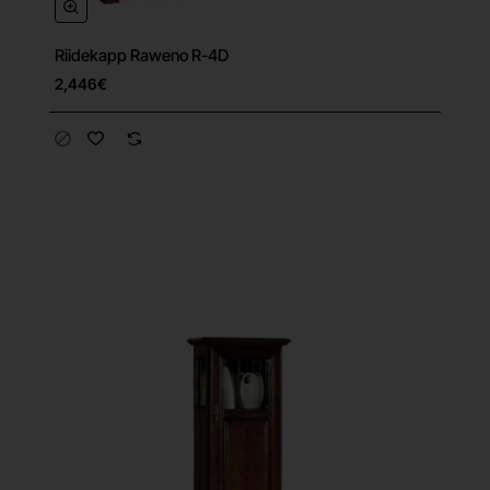
Riidekapp Raweno R-4D
Tasuta tarne
2,446€