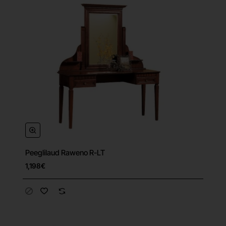
Peeglilaud Raweno R-LT
1,198€