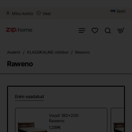
Eesti
Minu konto
Veel
home
Avaleht
KLASSIKALINE mööbel
Raweno
Raweno
Enim vaadatud
Voodi 180x200
Raweno
1,239€