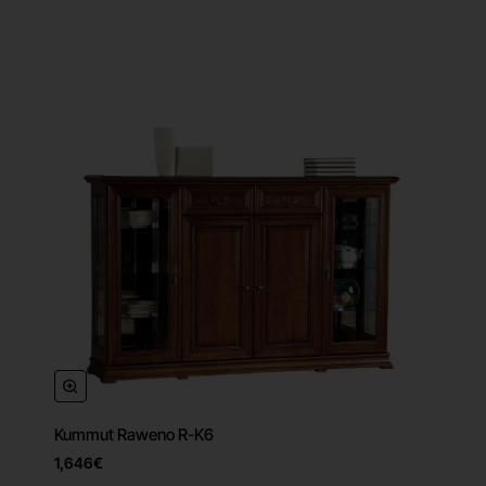
Kummut Raweno R-K6
1,646€