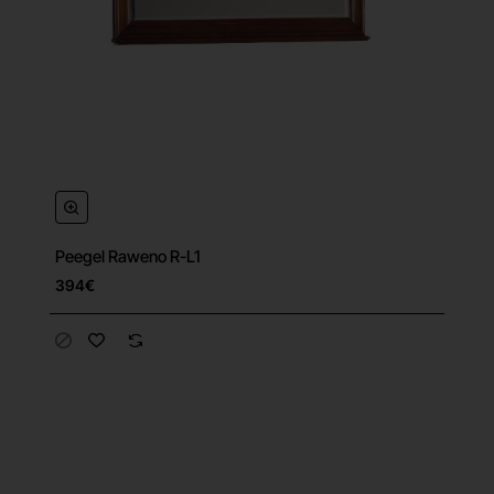
Peegel Raweno R-L1
394€