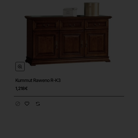
Kummut Raweno R-K3
1,218€