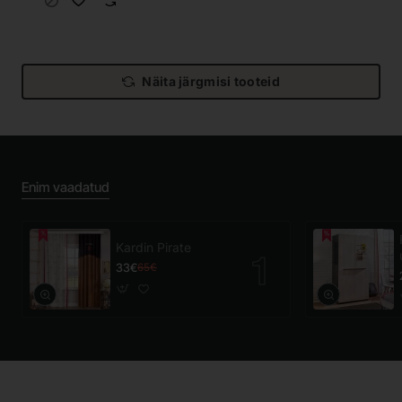
Näita järgmisi tooteid
Enim vaadatud
Kardin Pirate
33€
65€