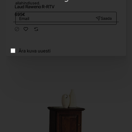
allahindlused.
Laud Raweno R-RTV
Email
695€
Saada
Ära kuva uuesti