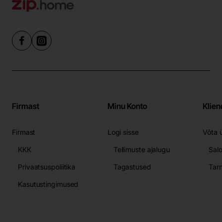
Firmast
Minu Konto
Klien
Firmast
Logi sisse
Võta 
ККК
Tellimuste ajalugu
Sal
Privaatsuspoliitika
Tagastused
Tar
Kasutustingimused