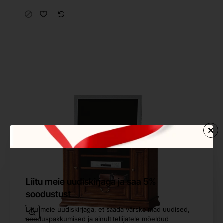
Liitu meie uudiskirjaga ja saa 5%
soodustust
Liitu meie uudiskirjaga, et saada värskeimad uudised,
sooduspakkumised ja ainult tellijatele mõeldud