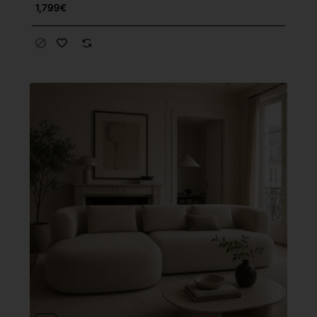
1,799€