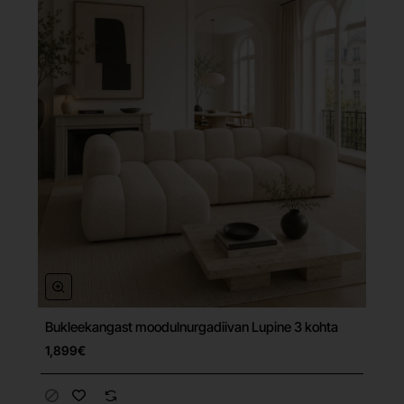
Bukleekangast moodulnurgadiivan Lupine 3 kohta
Tasuta tarne
1,899€