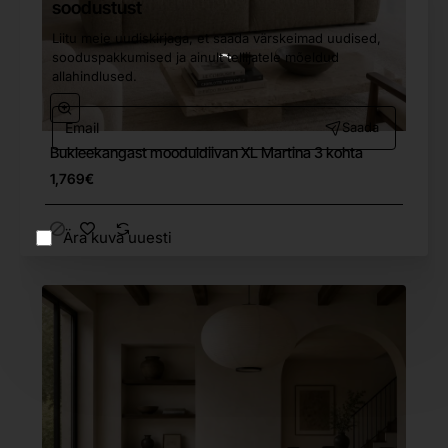
soodustust
Liitu meie uudiskirjaga, et saada värskeimad uudised,
sooduspakkumised ja ainult tellijatele mõeldud
allahindlused.
Email
Saada
Bukleekangast mooduldiivan XL Martina 3 kohta
Tasuta tarne
1,769€
Ära kuva uuesti