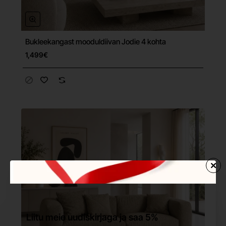
Bukleekangast mooduldiivan Jodie 4 kohta
Tasuta tarne
1,499€
Liitu meie uudiskirjaga ja saa 5%