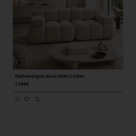
Bukleekangast diivan Bellis 2 kohta
Tasuta tarne
1,399€