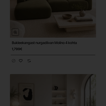
Bukleekangast nurgadiivan Molino 4 kohta
Tasuta tarne
1,799€