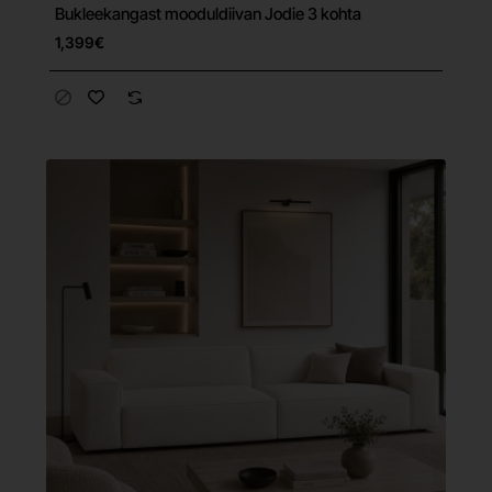
Bukleekangast mooduldiivan Jodie 3 kohta
Tasuta tarne
1,399€