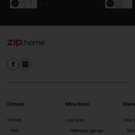
Firmast
Minu Konto
Klien
Firmast
Logi sisse
Võta 
ККК
Tellimuste ajalugu
Sal