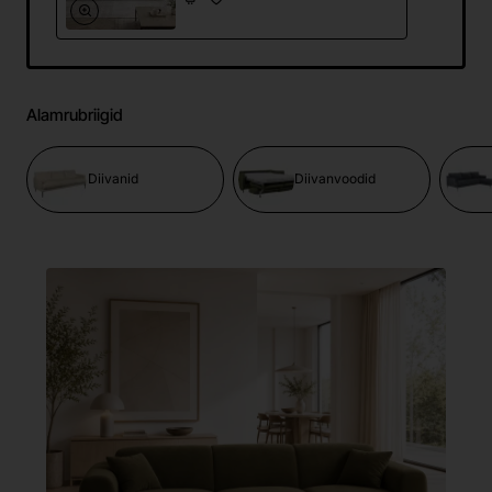
Alamrubriigid
Diivanid
Diivanvoodid