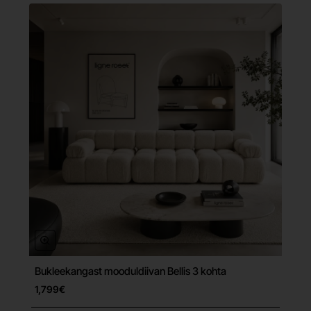
Bukleekangast mooduldiivan Bellis 3 kohta
Tasuta tarne
1,799€