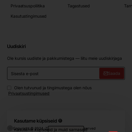
Privaatsuspoliitika
Tagastused
Tar
Kasutustingimused
Uudiskiri
Ole kursis uudiste ja pakkumistega — liitu meie uudiskirjaga
Sisesta
Saada
e-
post
Olen tutvunud ja tingimustega olen nõus
Privaatsustingimused
Kasutame küpsiseid 🍪
Copyright © 2024, ZIP.Home, All Rights Reserved
Kasutame küpsiseid ja muid sarnaseid