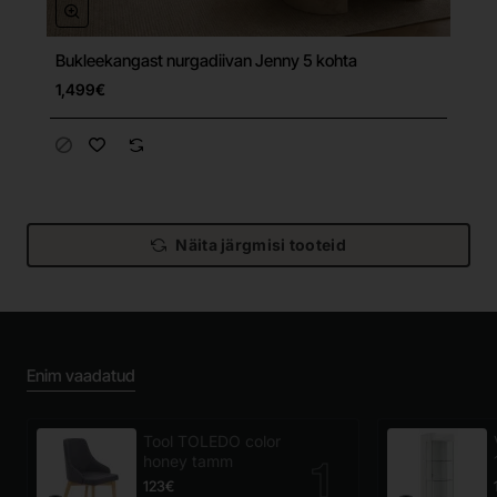
Bukleekangast nurgadiivan Jenny 5 kohta
Tasuta tarne
1,499€
Näita järgmisi tooteid
Enim vaadatud
Tool TOLEDO color
honey tamm
123€