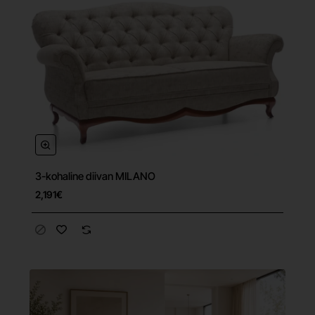
3-kohaline diivan MILANO
Tasuta tarne
2,191€