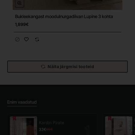
Bukleekangast moodulnurgadiivan Lupine 3 kohta
Tasuta tarne
1,899€
Näita järgmisi tooteid
Enim vaadatud
Kardin Pirate
33€
65€