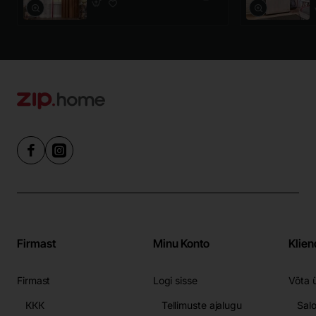
Firmast
Minu Konto
Klien
Firmast
Logi sisse
Võta 
ККК
Tellimuste ajalugu
Sal