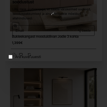
soodustust
Liitu meie uudiskirjaga, et saada värskeimad uudised,
sooduspakkumised ja ainult tellijatele mõeldud
allahindlused.
Email
Saada
Bukleekangast mooduldiivan Jodie 3 kohta
Tasuta tarne
1,399€
Ära kuva uuesti