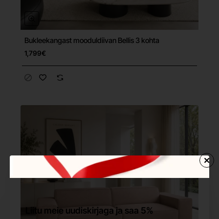
Bukleekangast mooduldiivan Bellis 3 kohta
Tasuta tarne
1,799€
Liitu meie uudiskirjaga ja saa 5%