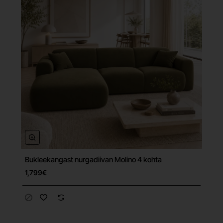
Bukleekangast nurgadiivan Molino 4 kohta
Tasuta tarne
1,799€