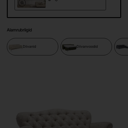
Alamrubriigid
Diivanid
Diivanvoodid