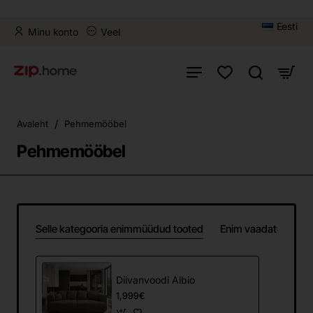
Eesti
Minu konto
Veel
home
Avaleht
Pehmemööbel
Pehmemööbel
Selle kategooria enimmüüdud tooted
Enim vaadatud
Diivanvoodi Albio
1,999€