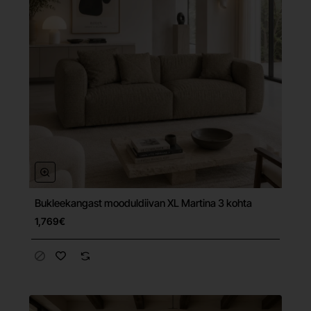
Bukleekangast mooduldiivan XL Martina 3 kohta
Tasuta tarne
1,769€