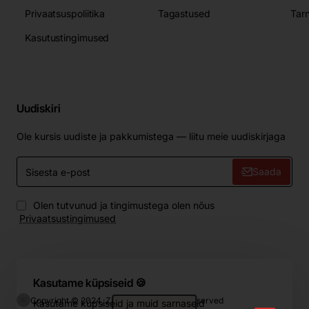
Privaatsuspoliitika
Tagastused
Tar
Kasutustingimused
Uudiskiri
Ole kursis uudiste ja pakkumistega — liitu meie uudiskirjaga
Sisesta
Saada
e-
post
Olen tutvunud ja tingimustega olen nõus
Privaatsustingimused
Kasutame küpsiseid 🍪
Copyright © 2024, ZIP.Home, All Rights Reserved
Kasutame küpsiseid ja muid sarnaseid