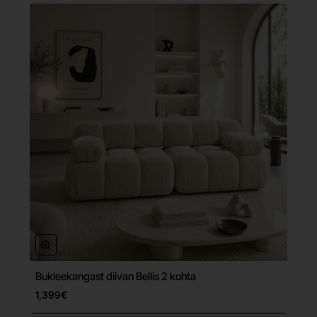
Bukleekangast diivan Bellis 2 kohta
Tasuta tarne
1,399€