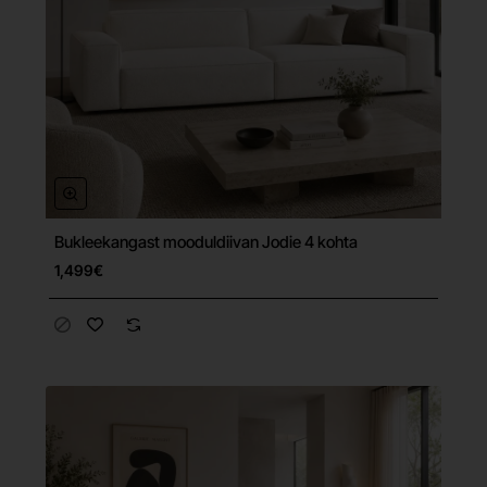
Bukleekangast mooduldiivan Jodie 4 kohta
Tasuta tarne
1,499€