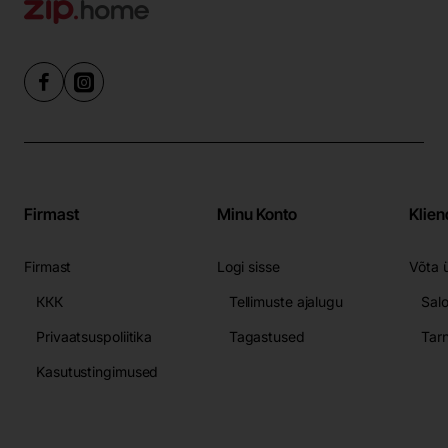
Firmast
Minu Konto
Klien
Firmast
Logi sisse
Võta 
ККК
Tellimuste ajalugu
Sal
Privaatsuspoliitika
Tagastused
Tar
Kasutustingimused