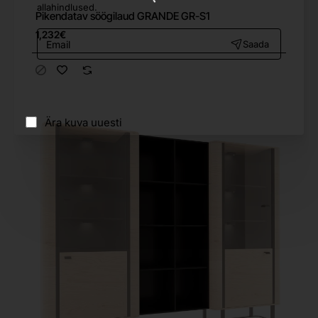
allahindlused.
Pikendatav söögilaud GRANDE GR-S1
Email
1,232€
Saada
Ära kuva uuesti