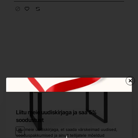
Liitu meie uudiskirjaga ja saa 5%
soodustust
Liitu meie uudiskirjaga, et saada värskeimad uudised,
sooduspakkumised ja ainult tellijatele mõeldud