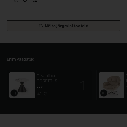
Näita järgmisi tooteid
Enim vaadatud
Diivanilaud
GORETTI S
77€