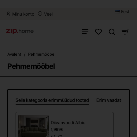
Eesti
Minu konto
Veel
home
Avaleht
Pehmemööbel
Pehmemööbel
Selle kategooria enimmüüdud tooted
Enim vaadatud
Diivanvoodi Albio
1,999€