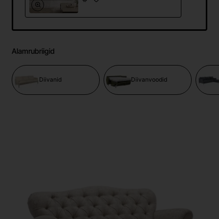
Alamrubriigid
Diivanid
Diivanvoodid