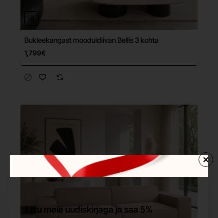
Bukleekangast mooduldiivan Bellis 3 kohta
Tasuta tarne
1,799€
Liitu meie uudiskirjaga ja saa 5%