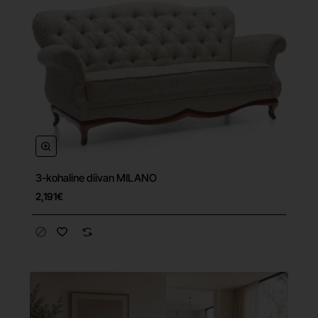
3-kohaline diivan MILANO
Tasuta tarne
2,191€