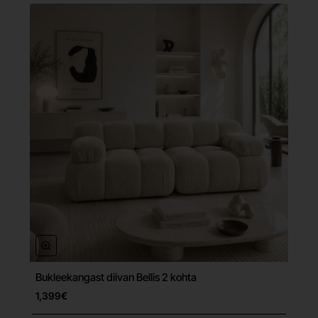
Bukleekangast diivan Bellis 2 kohta
Tasuta tarne
1,399€