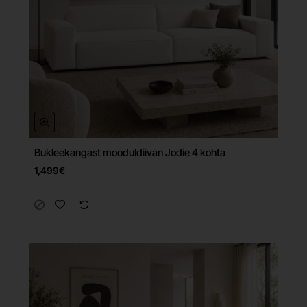
Bukleekangast mooduldiivan Jodie 4 kohta
Tasuta tarne
1,499€