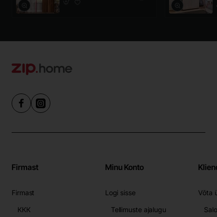
Firmast
Minu Konto
Klien
Firmast
Logi sisse
Võta 
ККК
Tellimuste ajalugu
Sal