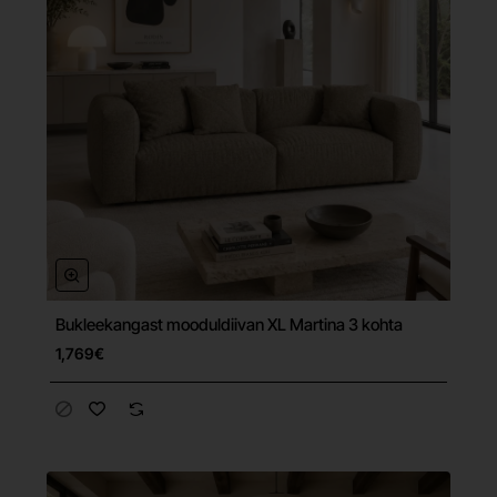
Bukleekangast mooduldiivan XL Martina 3 kohta
Tasuta tarne
1,769€