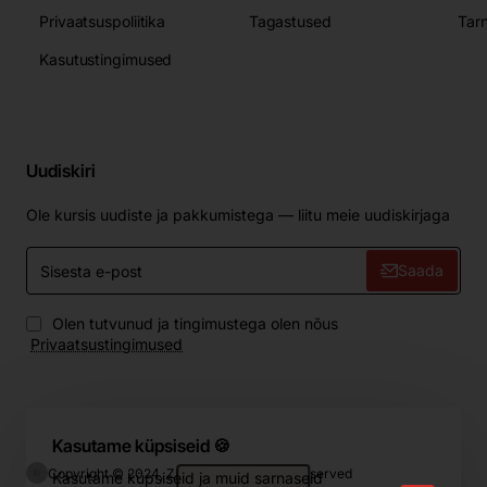
Privaatsuspoliitika
Tagastused
Tar
Kasutustingimused
Uudiskiri
Ole kursis uudiste ja pakkumistega — liitu meie uudiskirjaga
Sisesta
Saada
e-
post
Olen tutvunud ja tingimustega olen nõus
Privaatsustingimused
Kasutame küpsiseid 🍪
Copyright © 2024, ZIP.Home, All Rights Reserved
Kasutame küpsiseid ja muid sarnaseid