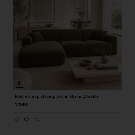
Bukleekangast nurgadiivan Molino 4 kohta
Tasuta tarne
1,799€