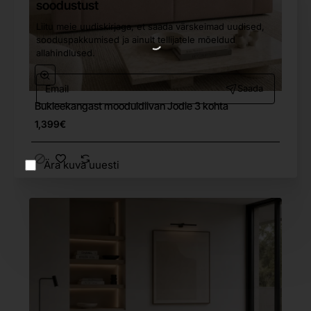
soodustust
Liitu meie uudiskirjaga, et saada värskeimad uudised,
sooduspakkumised ja ainult tellijatele mõeldud
allahindlused.
Email
Saada
Bukleekangast mooduldiivan Jodie 3 kohta
Tasuta tarne
1,399€
Ära kuva uuesti