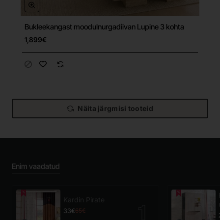
Bukleekangast moodulnurgadiivan Lupine 3 kohta
Tasuta tarne
1,899€
Näita järgmisi tooteid
Enim vaadatud
Kardin Pirate
33€
65€