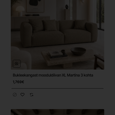
Bukleekangast mooduldiivan XL Martina 3 kohta
Tasuta tarne
1,769€