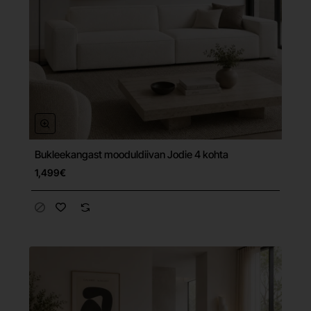
Bukleekangast mooduldiivan Jodie 4 kohta
Tasuta tarne
1,499€