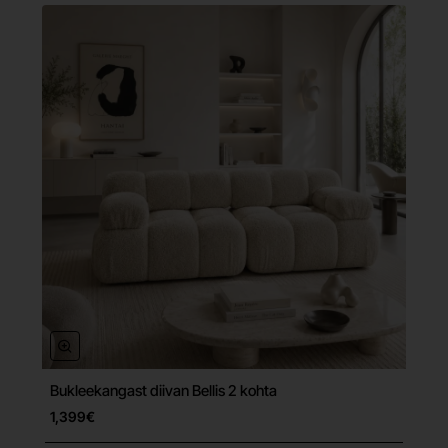
Bukleekangast diivan Bellis 2 kohta
Tasuta tarne
1,399€