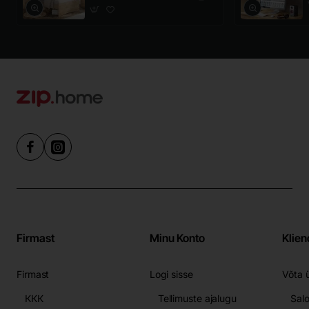
Firmast
Minu Konto
Klien
Firmast
Logi sisse
Võta 
ККК
Tellimuste ajalugu
Sal