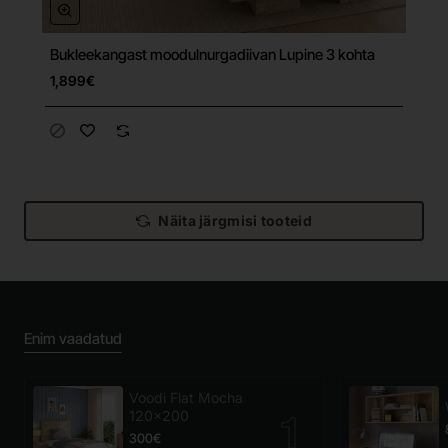
Bukleekangast moodulnurgadiivan Lupine 3 kohta
Tasuta tarne
1,899€
Näita järgmisi tooteid
Enim vaadatud
Voodi Flat Mocha
120x200
300€