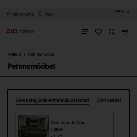
Eesti
Minu konto
Veel
home
Avaleht
Pehmemööbel
Pehmemööbel
Selle kategooria enimmüüdud tooted
Enim vaadatud
Diivanvoodi Albio
1,999€