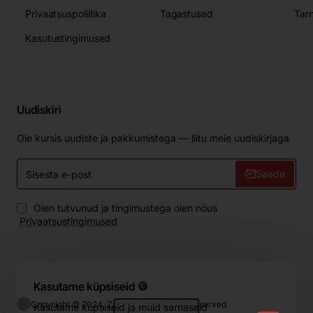
Privaatsuspoliitika
Tagastused
Tar
Kasutustingimused
Uudiskiri
Ole kursis uudiste ja pakkumistega — liitu meie uudiskirjaga
Sisesta
Saada
e-
post
Olen tutvunud ja tingimustega olen nõus
Privaatsustingimused
Kasutame küpsiseid 🍪
Copyright © 2024, ZIP.Home, All Rights Reserved
Kasutame küpsiseid ja muid sarnaseid