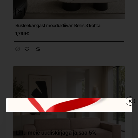
Bukleekangast mooduldiivan Bellis 3 kohta
Tasuta tarne
1,799€
Liitu meie uudiskirjaga ja saa 5%