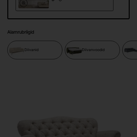
Alamrubriigid
Diivanid
Diivanvoodid