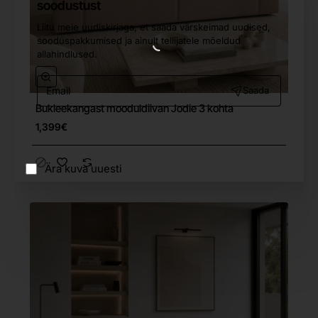
soodustust
Liitu meie uudiskirjaga, et saada värskeimad uudised,
sooduspakkumised ja ainult tellijatele mõeldud
allahindlused.
Email
Saada
Bukleekangast mooduldiivan Jodie 3 kohta
Tasuta tarne
1,399€
Ära kuva uuesti