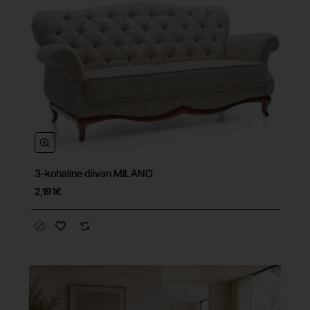
3-kohaline diivan MILANO
Tasuta tarne
2,191€