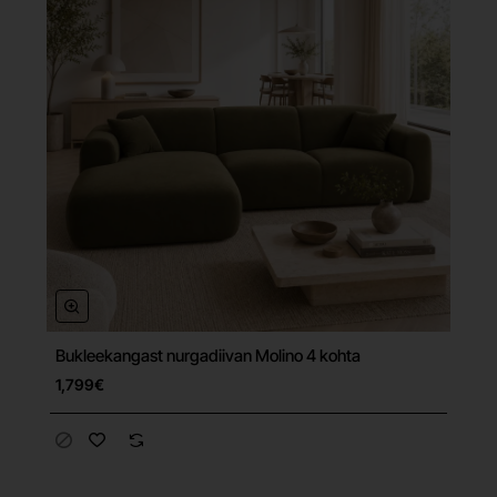
Bukleekangast nurgadiivan Molino 4 kohta
Tasuta tarne
1,799€